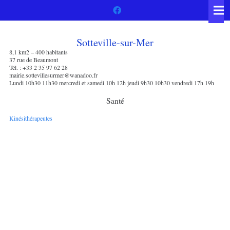
Sotteville-sur-Mer
8,1 km2 – 400 habitants
37 rue de Beaumont
Tél. : +33 2 35 97 62 28
mairie.sottevillesurmer@wanadoo.fr
Lundi 10h30 11h30 mercredi et samedi 10h 12h jeudi 9h30 10h30 vendredi 17h 19h
Santé
Kinésithérapeutes