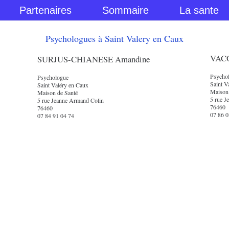
Partenaires
Sommaire
La sante
Psychologues à Saint Valery en Caux
VACO
SURJUS-CHIANESE Amandine
Psycho
Psychologue
Saint V
Saint Valéry en Caux
Maison
Maison de Santé
5 rue J
5 rue Jeanne Armand Colin
76460
76460
07 86 0
07 84 91 04 74