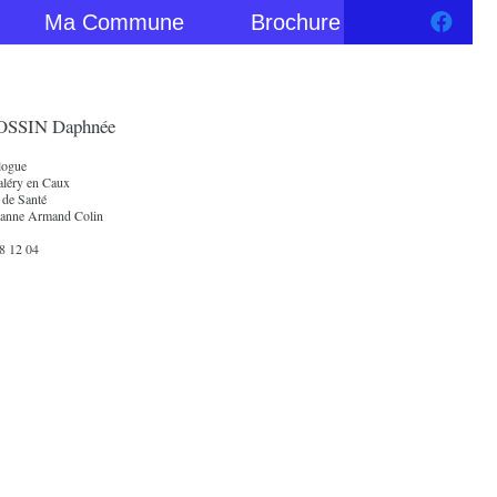
Ma Commune
Brochure
SSIN Daphnée
logue
aléry en Caux
 de Santé
eanne Armand Colin
8 12 04