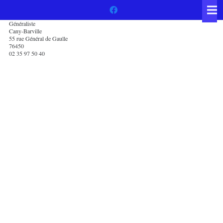
Généraliste
Cany-Barville
55 rue Général de Gaulle
76450
02 35 97 50 40