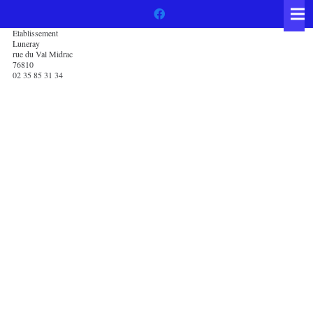
Etablissement
Luneray
rue du Val Midrac
76810
02 35 85 31 34