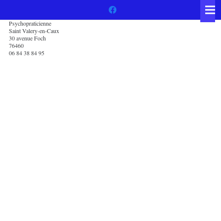
Psychopraticienne
Saint Valery-en-Caux
30 avenue Foch
76460
06 84 38 84 95