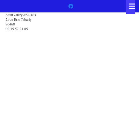
SaintValery-en-Caux
2,rue Eric Tabarly
76460
02 35 57 21 85