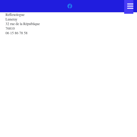
Réflexologue
Luneray
32 rue de la République
76810
06 15 86 78 58