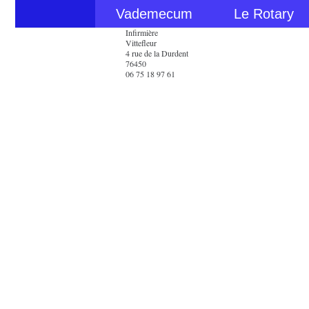
Vademecum
Le Rotary
Infirmière
Vittefleur
4 rue de la Durdent
76450
06 75 18 97 61