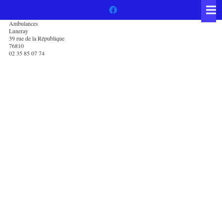
Ambulances
Luneray
39 rue de la République
76810
02 35 85 07 74