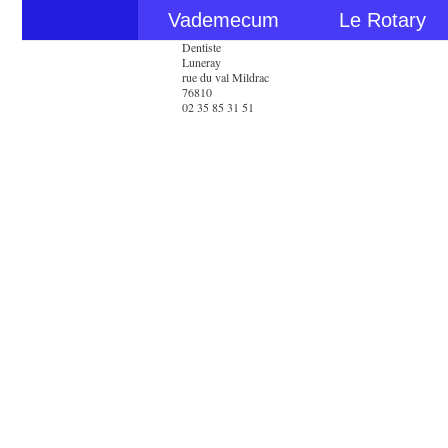
Vademecum
Le Rotary
Dentiste
Luneray
rue du val Mildrac
76810
02 35 85 31 51