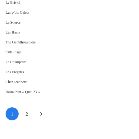
Le Bristol
Les p’tits Galets
La Source
Les Bains
The Gentilhommière
Côté Plage
Le Champêtre
Les Frégates
Chez Jeannette
Restaurant « Quai 23 »
1
2